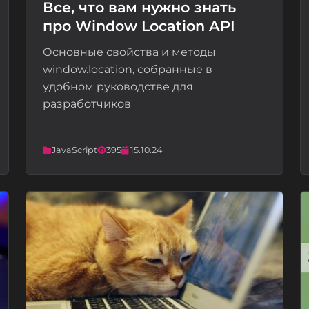
Все, что вам нужно знать
про Window Location API
📝
Основные свойства и методы
window.location, собранные в
удобном руководстве для
разработчиков
JavaScript
395
15.10.24