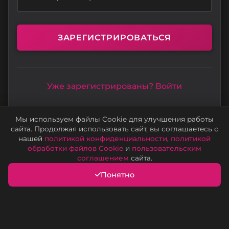
ЗАРЕГИСТРИРОВАТЬСЯ
Уже зарегистрированы? Войти
Мы используем файлы Cookie для улучшения работы
Взаимодействуя с сайтом, вы соглашаетесь с
сайта. Продолжая использовать сайт, вы соглашаетесь с
политикой конфиденциальности
,
политикой
нашей
политикой конфиденциальности
,
политикой
обработки файлов Cookie
, и
пользовательским
обработки файлов Cookie
и
пользовательским
соглашением
, действующих на сайте
соглашением
сайта.
Понятно