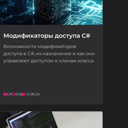
Модификаторы доступа C#
Возможности модификаторов
📝
доступа в C#, их назначение и как они
управляют доступом к членам класса
C#
618
14.08.24