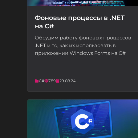
Фоновые процессы в .NET
на C#
📝
Обсудим работу фоновых процессов
.NET и то, как их использовать в
приложении Windows Forms на C#
C#
789
29.08.24