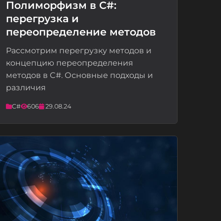
Полиморфизм в C#:
перегрузка и
📝
переопределение методов
Рассмотрим перегрузку методов и
концепцию переопределения
методов в C#. Основные подходы и
различия
C#
606
29.08.24