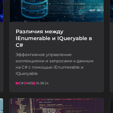
Различия между
IEnumerable и IQueryable в
📝
C#
Эффективное управление
коллекциями и запросами к данным
на C# с помощью IEnumerable и
IQueryable
C#
493
16.08.24