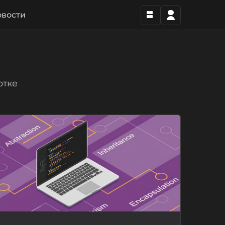
вости
отке