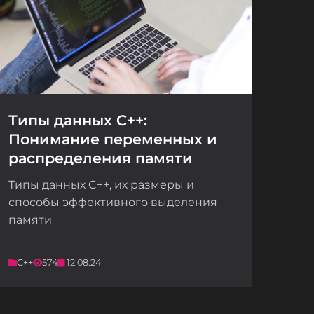
Типы данных C++:
Понимание переменных и
📝
распределения памяти
Типы данных C++, их размеры и
способы эффективного выделения
памяти
C++
574
12.08.24