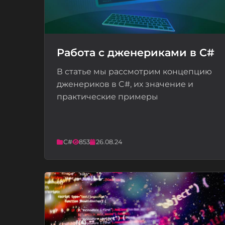
Работа с дженериками в C#
В статье мы рассмотрим концепцию
📝
дженериков в C#, их значение и
практические примеры
C#
853
26.08.24