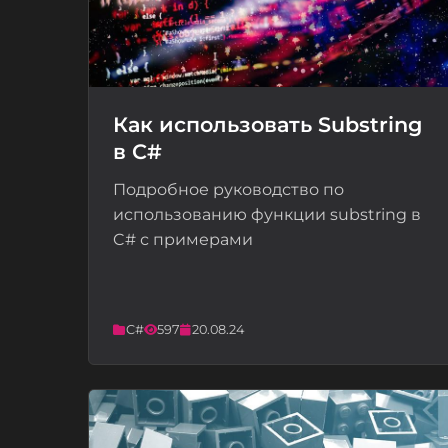
Как использовать Substring
в C#
📝
Подробное руководство по
использованию функции substring в
C# с примерами
C#
597
20.08.24