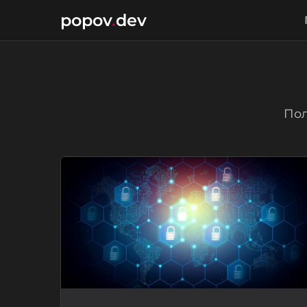
popov
.
dev
Пол