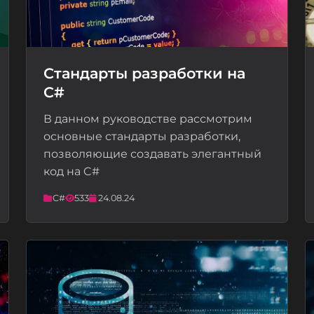
Стандарты разработки на
C#
📝
В данном руководстве рассмотрим
основные стандарты разработки,
позволяющие создавать элегантный
код на C#
C#
533
24.08.24