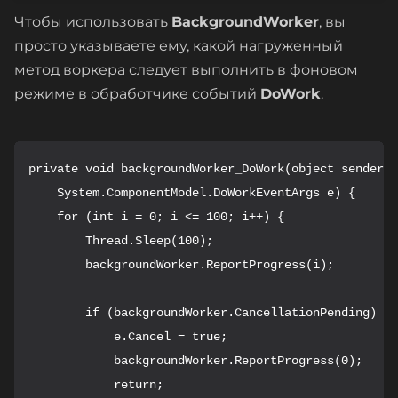
Чтобы использовать
BackgroundWorker
, вы
просто указываете ему, какой нагруженный
метод воркера следует выполнить в фоновом
режиме в обработчике событий
DoWork
.
private void backgroundWorker_DoWork(object sender,

    System.ComponentModel.DoWorkEventArgs e) {

    for (int i = 0; i <= 100; i++) {

        Thread.Sleep(100);

        backgroundWorker.ReportProgress(i);

        if (backgroundWorker.CancellationPending) {

            e.Cancel = true;

            backgroundWorker.ReportProgress(0);

            return;
