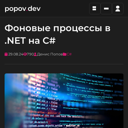
popov
.
dev
Фоновые процессы в
.NET на C#
29.08.24
790
Денис Попов
C#