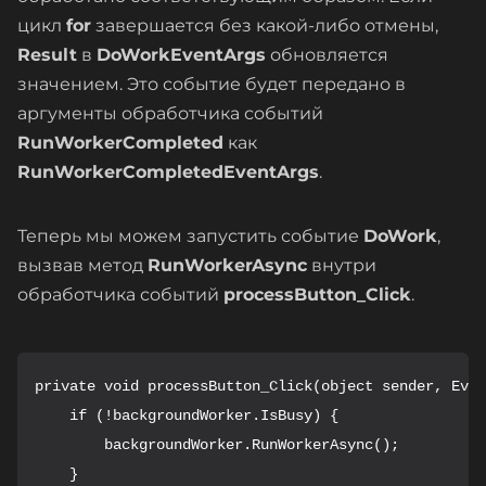
цикл
for
завершается без какой-либо отмены,
Result
в
DoWorkEventArgs
обновляется
значением. Это событие будет передано в
аргументы обработчика событий
RunWorkerCompleted
как
RunWorkerCompletedEventArgs
.
Теперь мы можем запустить событие
DoWork
,
вызвав метод
RunWorkerAsync
внутри
обработчика событий
processButton_Click
.
private void processButton_Click(object sender, Even
    if (!backgroundWorker.IsBusy) {

        backgroundWorker.RunWorkerAsync();

    }
