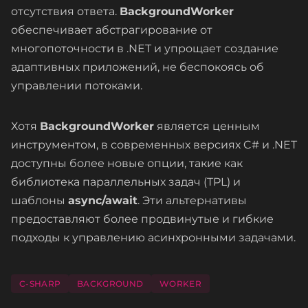
отсутствия ответа.
BackgroundWorker
обеспечивает абстрагирование от
многопоточности в .NET и упрощает создание
адаптивных приложений, не беспокоясь об
управлении потоками.
Хотя
BackgroundWorker
является ценным
инструментом, в современных версиях C# и .NET
доступны более новые опции, такие как
библиотека параллельных задач (TPL) и
шаблоны
async/await
. Эти альтернативы
предоставляют более продвинутые и гибкие
подходы к управлению асинхронными задачами.
C-SHARP
BACKGROUND
WORKER