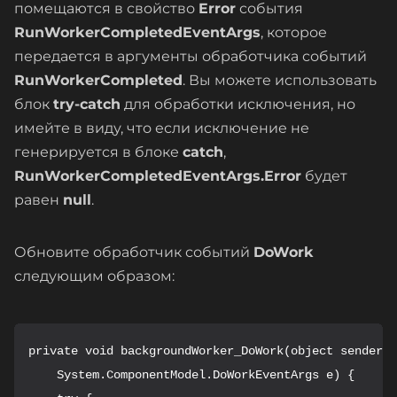
помещаются в свойство
Error
события
RunWorkerCompletedEventArgs
, которое
передается в аргументы обработчика событий
RunWorkerCompleted
. Вы можете использовать
блок
try-catch
для обработки исключения, но
имейте в виду, что если исключение не
генерируется в блоке
catch
,
RunWorkerCompletedEventArgs.Error
будет
равен
null
.
Обновите обработчик событий
DoWork
следующим образом:
private void backgroundWorker_DoWork(object sender,

    System.ComponentModel.DoWorkEventArgs e) {
