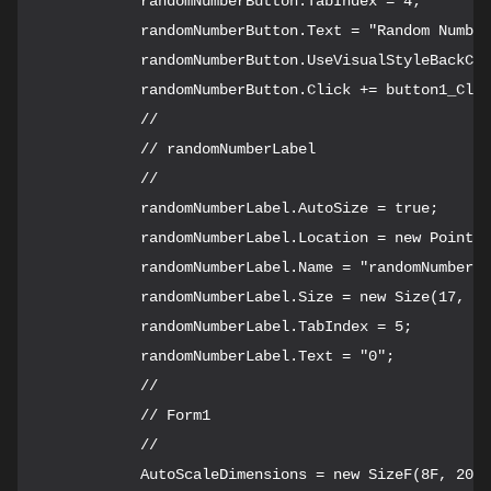
            randomNumberButton.TabIndex = 4;

            randomNumberButton.Text = "Random Number
            randomNumberButton.UseVisualStyleBackCol
            randomNumberButton.Click += button1_Clic
            // 

            // randomNumberLabel

            // 

            randomNumberLabel.AutoSize = true;

            randomNumberLabel.Location = new Point(2
            randomNumberLabel.Name = "randomNumberLa
            randomNumberLabel.Size = new Size(17, 20
            randomNumberLabel.TabIndex = 5;

            randomNumberLabel.Text = "0";

            // 

            // Form1

            // 

            AutoScaleDimensions = new SizeF(8F, 20F)