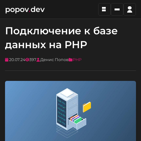
popov
.
dev
Подключение к базе
данных на PHP
20.07.24
397
Денис Попов
PHP