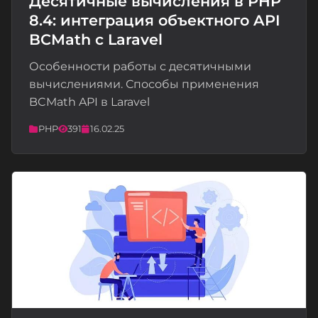
Десятичные вычисления в PHP
8.4: интеграция объектного API
📝
BCMath с Laravel
Особенности работы с десятичными
вычислениями. Способы применения
BCMath API в Laravel
PHP
391
16.02.25