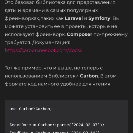
Это базовая библиотека для представления
даты и времени в самых популярных
фреймворках, таких как
Laravel
и
Symfony
. Вы
можете установить ее в проекты, которые не
используют фреймворк.
Composer
по-прежнему
требуется. Документация:
https://carbon.nesbot.com/docs/
.
Тот же пример, что и выше, но теперь с
использованием библиотеки
Carbon
. В этом
формате код намного удобнее для чтения.
use Carbon\Carbon;

$nextDate = Carbon::parse('2024-02-07');

$endDate = Carbon::parse('2024-02-14');
