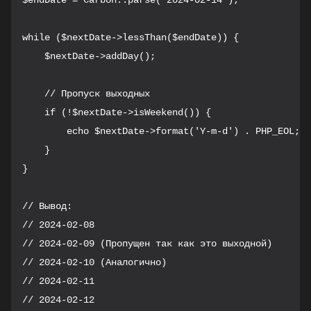
while ($nextDate->lessThan($endDate)) {

    $nextDate->addDay();

    // Пропуск выходных

    if (!$nextDate->isWeekend()) {

        echo $nextDate->format('Y-m-d') . PHP_EOL;

    }

}

// Вывод:

// 2024-02-08

// 2024-02-09 (Пропущен так как это выходной)

// 2024-02-10 (Аналогично)

// 2024-02-11

// 2024-02-12
