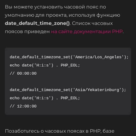
Вы можете установить часовой пояс по
умолчанию для проекта, используя функцию
date_default_time_zone()
. Список часовых
поясов приведен
на сайте документации PHP
.
date_default_timezone_set('America/Los_Angeles');

echo date('H:i:s') . PHP_EOL;

// 00:00:00

date_default_timezone_set('Asia/Yekaterinburg');

echo date('H:i:s') . PHP_EOL;

// 12:00:00
Позаботьтесь о часовых поясах в PHP, базе