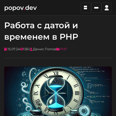
popov
.
dev
Работа с датой и
временем в PHP
15.07.24
1361
Денис Попов
PHP