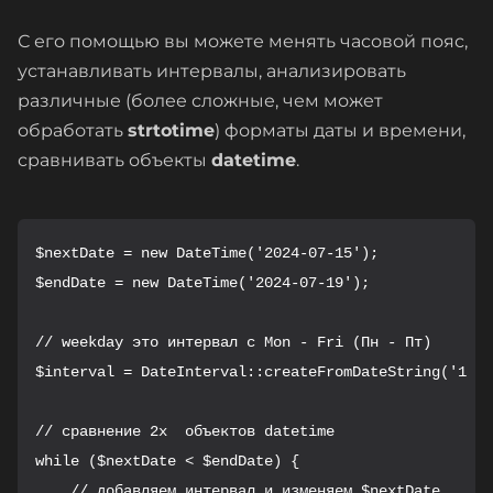
С его помощью вы можете менять часовой пояс,
устанавливать интервалы, анализировать
различные (более сложные, чем может
обработать
strtotime
) форматы даты и времени,
сравнивать объекты
datetime
.
$nextDate = new DateTime('2024-07-15');

$endDate = new DateTime('2024-07-19');

// weekday это интервал с Mon - Fri (Пн - Пт)

$interval = DateInterval::createFromDateString('1 we
// сравнение 2х  объектов datetime

while ($nextDate < $endDate) {

    // добавляем интервал и изменяем $nextDate
