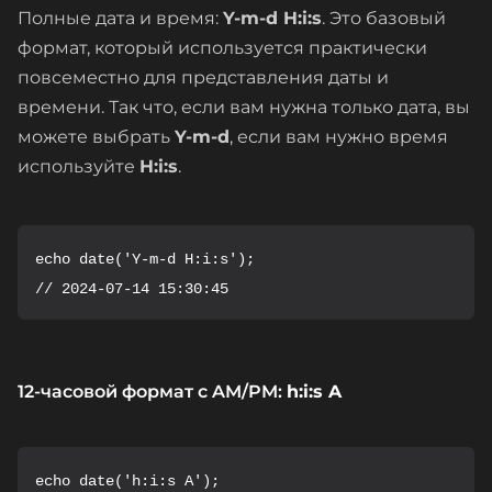
Полные дата и время:
Y-m-d H:i:s
. Это базовый
формат, который используется практически
повсеместно для представления даты и
времени. Так что, если вам нужна только дата, вы
можете выбрать
Y-m-d
, если вам нужно время
используйте
H:i:s
.
echo date('Y-m-d H:i:s');

// 2024-07-14 15:30:45
12-часовой формат с AM/PM:
h:i:s A
echo date('h:i:s A');
