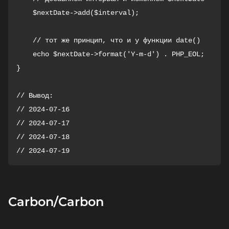
    $nextDate->add($interval);

    // тот же принцип, что и у функции date()

    echo $nextDate->format('Y-m-d') . PHP_EOL;

}

// Вывод:

// 2024-07-16

// 2024-07-17

// 2024-07-18

// 2024-07-19
Carbon/Carbon