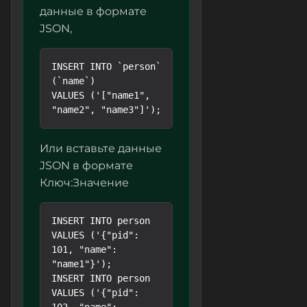
данные в формате
JSON,
INSERT INTO `person` 
(`name`)

VALUES ('["name1", 
Или вставьте данные
JSON в формате
Ключ:Значение
INSERT INTO person 
VALUES ('{"pid": 
101, "name": 
"name1"}');

INSERT INTO person 
VALUES ('{"pid": 