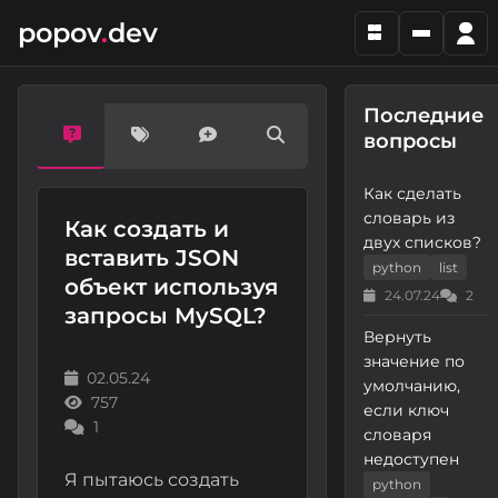
popov
.
dev
Последние
вопросы
Как сделать
словарь из
Как создать и
двух списков?
вставить JSON
python
list
объект используя
24.07.24
2
запросы MySQL?
Вернуть
значение по
02.05.24
умолчанию,
757
если ключ
1
словаря
недоступен
Я пытаюсь создать
python