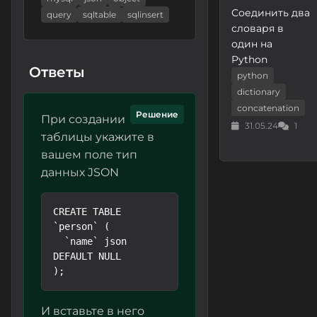
Соединить два
query
sqltable
sqlinsert
словаря в
один на
Python
Ответы
python
dictionary
concatenation
Решение
При создании
31.05.24
1
таблицы укажите в
вашем поле тип
данных JSON
CREATE TABLE 
`person` (

  `name` json 
DEFAULT NULL

И вставьте в него