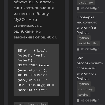
объект JSON, а затем
dictionary
считывать значения
05.06.24
1
из него в таблицу
Проверка
MySQL. Но я
нескольких
сталкиваюсь с
значений в
ошибками, но
Python
выскакивают ошибки.
python
variable
flag
03.06.24
1
SET @j = '{"key1": 
"value1", "key2": 
Как
"value2"}';

отсортировать
CREATE TABLE Person 
словарь по
(name int,id int);

значению в
INSERT INTO Person 
Python
(name,id) SELECT * 
python
FROM OPENJSON(@j) WITH 
dictionary
sorting
03.06.24
1
mysql
json
object