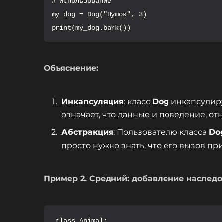
# Использование

my_dog = Dog("Пушок", 3)

print(my_dog.bark())
Объяснение:
Инкапсуляция
: класс
Dog
инкапсулир
означает, что данные и поведение, о
Абстракция
: Пользователю класса
Do
просто нужно знать, что его вызов п
Пример 2. Средний: добавление наслед
 class Animal:
