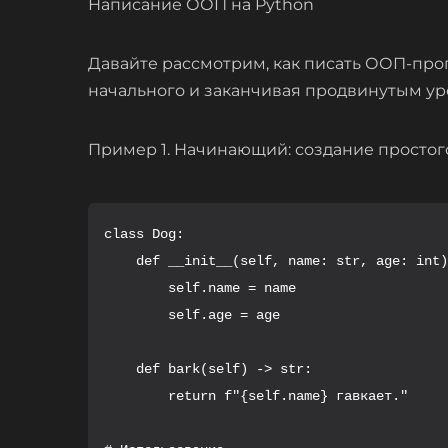
Написание ООП на Python
Давайте рассмотрим, как писать ООП-про
начального и заканчивая продвинутым ур
Пример 1. Начинающий: создание простог
class Dog:

    def __init__(self, name: str, age: int)
        self.name = name

        self.age = age

    def bark(self) -> str:

        return f"{self.name} гавкает."
