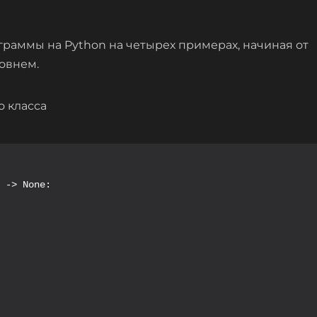
граммы на Python на четырех примерах, начиная от
овнем.
о класса
 -> None:
