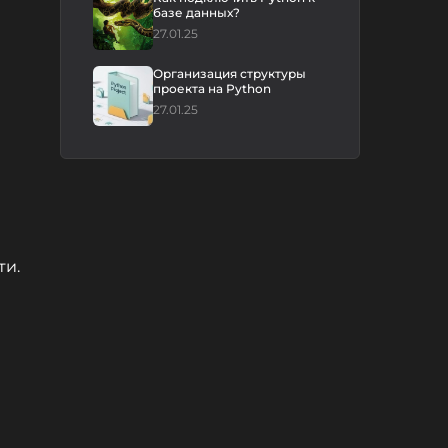
базе данных?
27.01.25
Организация структуры
проекта на Python
27.01.25
ти.