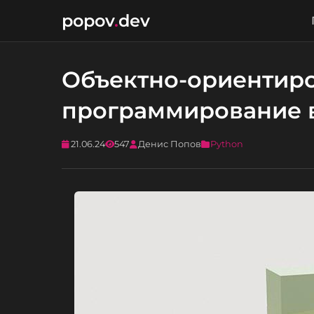
popov
.
dev
Объектно-ориентир
программирование 
21.06.24
547
Денис Попов
Python