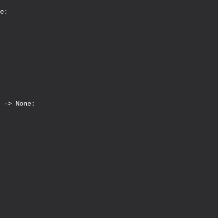
e:

 -> None:
