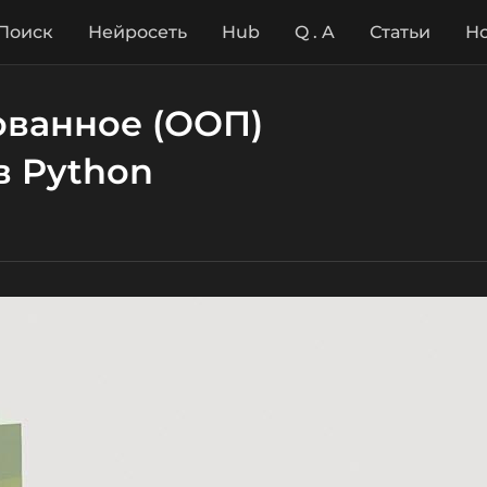
Поиск
Нейросеть
Hub
Q . A
Статьи
Но
ованное (ООП)
в Python