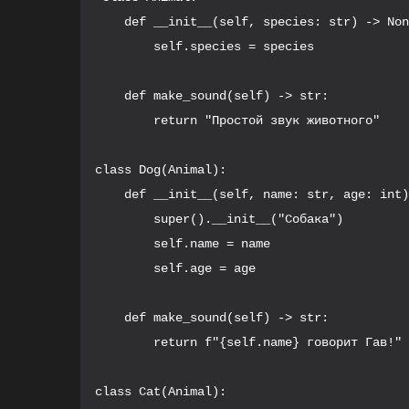
    def __init__(self, species: str) -> Non
        self.species = species

    def make_sound(self) -> str:

        return "Простой звук животного"

class Dog(Animal):

    def __init__(self, name: str, age: int)
        super().__init__("Собака")

        self.name = name

        self.age = age

    def make_sound(self) -> str:

        return f"{self.name} говорит Гав!"

class Cat(Animal):
