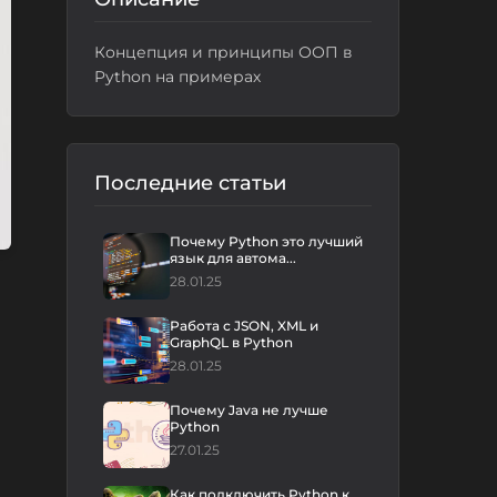
Концепция и принципы ООП в
Python на примерах
Последние статьи
Почему Python это лучший
язык для автома...
28.01.25
Работа с JSON, XML и
GraphQL в Python
28.01.25
Почему Java не лучше
Python
27.01.25
Как подключить Python к