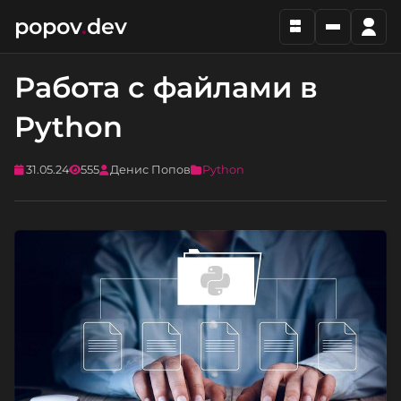
popov
.
dev
Работа с файлами в
Python
31.05.24
555
Денис Попов
Python