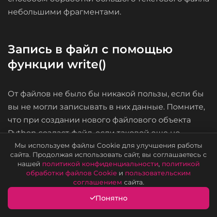
небольшими фрагментами.
Запись в файл с помощью
функции write()
От файлов не было бы никакой пользы, если бы
вы не могли записывать в них данные. Помните,
что при создании нового файлового объекта
Python создаст файл, если таковой еще не
существует. При создании файла в первый раз
Мы используем файлы Cookie для улучшения работы
сайта. Продолжая использовать сайт, вы соглашаетесь с
вам следует использовать режимы
a+
или
w+
.
нашей
политикой конфиденциальности
,
политикой
обработки файлов Cookie
и
пользовательским
соглашением
сайта.
Часто рекомендуется использовать режим a+,
Понятно
поскольку данные по умолчанию будут
добавлены в конец файла. Использование
w+