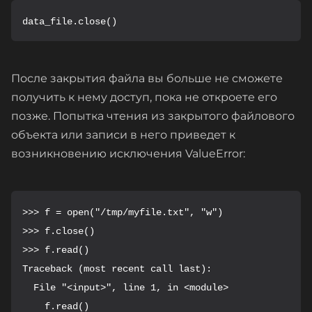
data_file.close()
После закрытия файла вы больше не сможете
получить к нему доступ, пока не откроете его
позже. Попытка чтения из закрытого файлового
объекта или записи в него приведет к
возникновению исключения ValueError:
>>> f = open("/tmp/myfile.txt", "w")

>>> f.close()

>>> f.read()

Traceback (most recent call last):

  File "<input>", line 1, in <module>

    f.read()
