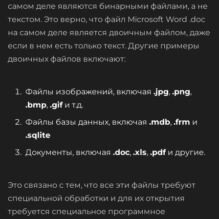
самом деле являются бинарными файлами, а не
текстом. Это верно, что файл Microsoft Word .doc
на самом деле является двоичным файлом, даже
если в нем есть только текст. Другие примеры
двоичных файлов включают:
Файлы изображений, включая
.jpg
,
.png
,
.bmp
,
.gif
и т.д.
Файлы базы данных, включая
.mdb
,
.frm
и
.sqlite
Документы, включая
.doc
,
.xls
,
.pdf
и другие.
Это связано с тем, что все эти файлы требуют
специальной обработки и для их открытия
требуется специальное программное