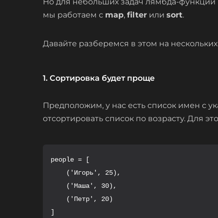
Но для небольших задач лямбда-функции
мы работаем с
map
,
filter
или
sort
.
Давайте разберемся в этом на нескольких
1. Сортировка будет проще
Предположим, у нас есть список имен с ук
отсортировать список по возрасту. Для э
people = [

    ('Игорь', 25),

    ('Маша', 30),

    ('Петр', 20)

]
