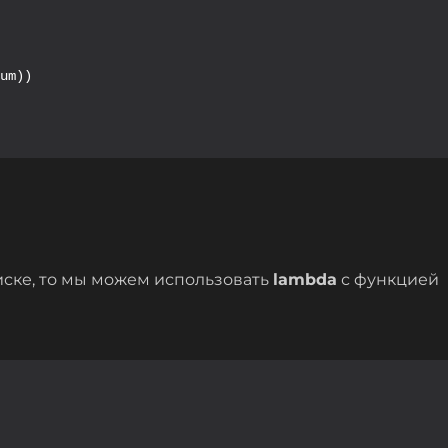
um))

иске, то мы можем использовать
lambda
с функцией