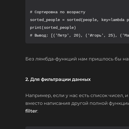
# Сортировка по возрасту

sorted_people = sorted(people, key=lambda p
print(sorted_people)

# Вывод: [('Петр', 20), ('Игорь', 25), ('Ма
Без лямбда-функций нам пришлось бы нап
2. Для фильтрации данных
Например, если у нас есть список чисел, и
вместо написания другой полной функци
filter
: