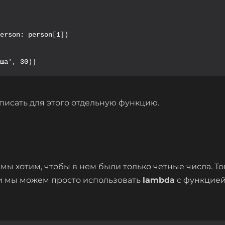
erson: person[1])

ша', 30)]
исать для этого отдельную функцию.
 мы хотим, чтобы в нем были только четные числа. То
и мы можем просто использовать
lambda
с функцие