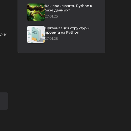
Как подключить Python к
базе данных?
27.01.25
Организация структуры
проекта на Python
о к
27.01.25