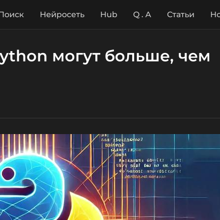
Поиск
Нейросеть
Hub
Q . A
Статьи
Но
ython могут больше, чем