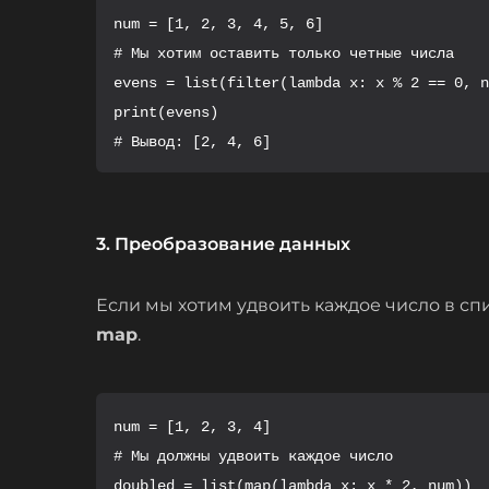
num = [1, 2, 3, 4, 5, 6]

# Мы хотим оставить только четные числа

evens = list(filter(lambda x: x % 2 == 0, n
print(evens)

# Вывод: [2, 4, 6]
3. Преобразование данных
Если мы хотим удвоить каждое число в сп
map
.
num = [1, 2, 3, 4]

# Мы должны удвоить каждое число

doubled = list(map(lambda x: x * 2, num))
