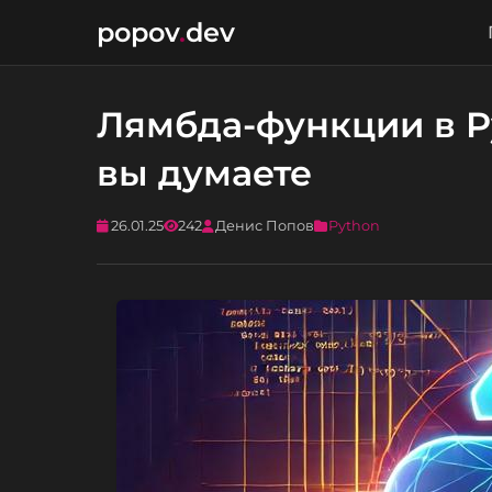
popov
.
dev
Лямбда-функции в P
вы думаете
26.01.25
242
Денис Попов
Python