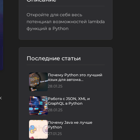
Откройте для себя весь
потенциал возможностей lambda
функций в Python
Последние статьи
Почему Python это лучший
язык для автома...
28.01.25
х
Работа с JSON, XML и
GraphQL в Python
28.01.25
Почему Java не лучше
Python
27.01.25