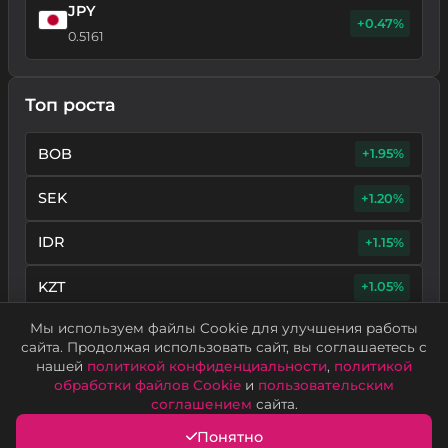
JPY
+0.47%
0.5161
Топ роста
BOB
+1.95%
SEK
+1.20%
IDR
+1.15%
KZT
+1.05%
Мы используем файлы Cookie для улучшения работы
NOK
+1.01%
сайта. Продолжая использовать сайт, вы соглашаетесь с
нашей
политикой конфиденциальности
,
политикой
обработки файлов Cookie
и
пользовательским
соглашением
сайта.
Понятно